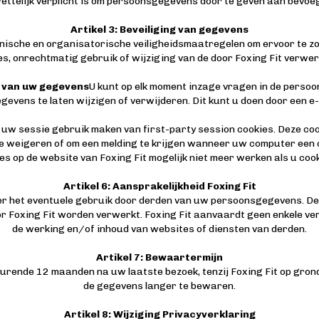
wettelijk verplicht is om persoonsgegevens door te geven aan bevoe
Artikel 3: Beveiliging van gegevens
nische en organisatorische veiligheidsmaatregelen om ervoor te 
es, onrechtmatig gebruik of wijziging van de door Foxing Fit verwer
g van uw gegevens
U kunt op elk moment inzage vragen in de perso
gevens te laten wijzigen of verwijderen. Dit kunt u doen door een e
s uw sessie gebruik maken van first-party session cookies. Deze coo
te weigeren of om een melding te krijgen wanneer uw computer een 
s op de website van Foxing Fit mogelijk niet meer werken als u cook
Artikel 6: Aansprakelijkheid Foxing Fit
r het eventuele gebruik door derden van uw persoonsgegevens. Dez
 Foxing Fit worden verwerkt. Foxing Fit aanvaardt geen enkele ver
de werking en/of inhoud van websites of diensten van derden.
Artikel 7: Bewaartermijn
nde 12 maanden na uw laatste bezoek, tenzij Foxing Fit op grond v
de gegevens langer te bewaren.
Artikel 8: Wijziging Privacyverklaring