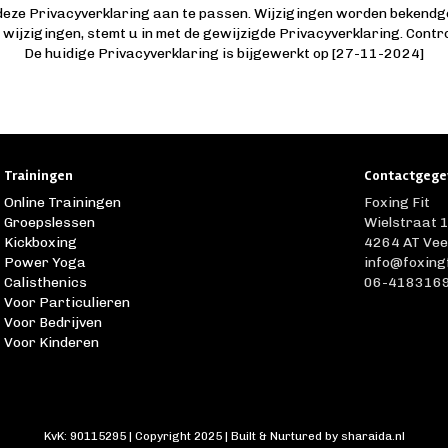
 deze Privacyverklaring aan te passen. Wijzigingen worden bekendg
a wijzigingen, stemt u in met de gewijzigde Privacyverklaring. Cont
De huidige Privacyverklaring is bijgewerkt op [27-11-2024]
Trainingen
Contactgege
Online Trainingen
Foxing Fit
Groepslessen
Wielstraat 
Kickboxing
4264 AT Ve
Power Yoga
info@foxing
Calisthenics
06-418316
Voor Particulieren
Voor Bedrijven
Voor Kinderen
KvK: 90115295 | Copyright 2025 | Built & Nurtured by
sharaida.nl