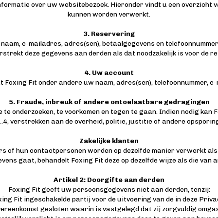
 informatie over uw websitebezoek. Hieronder vindt u een overzicht 
kunnen worden verwerkt.
3. Reservering
 naam, e-mailadres, adres(sen), betaalgegevens en telefoonnumme
rstrekt deze gegevens aan derden als dat noodzakelijk is voor de re
4. Uw account
aat Foxing Fit onder andere uw naam, adres(sen), telefoonnummer, e
5. Fraude, inbreuk of andere ontoelaatbare gedragingen
 te onderzoeken, te voorkomen en tegen te gaan. Indien nodig kan F
.4, verstrekken aan de overheid, politie, justitie of andere opspori
Zakelijke klanten
rs of hun contactpersonen worden op dezelfde manier verwerkt als d
ens gaat, behandelt Foxing Fit deze op dezelfde wijze als die van a
Artikel 2: Doorgifte aan derden
Foxing Fit geeft uw persoonsgegevens niet aan derden, tenzij:
xing Fit ingeschakelde partij voor de uitvoering van de in deze Pri
overeenkomst gesloten waarin is vastgelegd dat zij zorgvuldig om