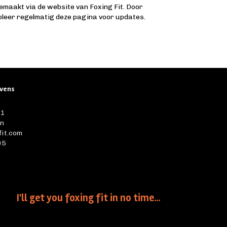
emaakt via de website van Foxing Fit. Door
roleer regelmatig deze pagina voor updates.
vens
11
en
fit.com
95
I'll get you foxing fit in no time...